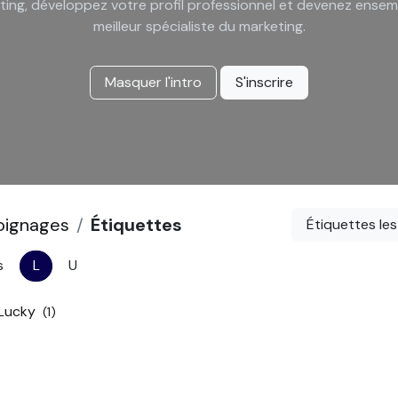
ting, développez votre profil professionnel et devenez ensem
meilleur spécialiste du marketing.
Masquer l'intro
S'inscrire
ignages
Étiquettes
Étiquettes les
s
L
U
Lucky
(1)